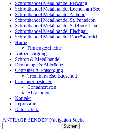
Schrotthandel Metallhandel Perwang
Schrotthandel Metallhandel Lochen am See
Schrotthandel Metallhandel Altheim
Schrotthandel Metallhandel St. Pantaleon
Schrotthandel Metallhandel Salzburg Land
Schrotthandel Metallhandel Flachgau
Schrotthandel Metallhandel Oberösterreich
Home
Firmengeschichte
Autoentsorgung
Schrott & Metallhandel
Demontage & Abbrüche
Container & Entsorgung
Trennhinweise Bauschutt
Container bestellen
Containerarten
Abfallarten
Kontakt
Impressum
Datenschutz
ANFRAGE SENDEN
Navigation
Suche
Suchen
nach: