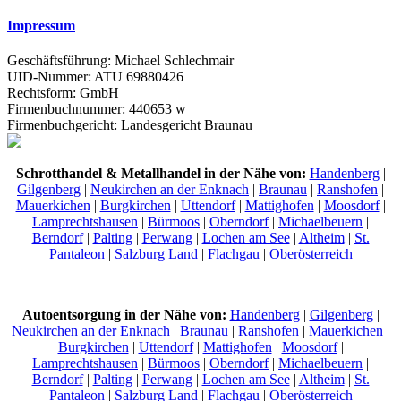
Impressum
Geschäftsführung: Michael Schlechmair
UID-Nummer: ATU 69880426
Rechtsform: GmbH
Firmenbuchnummer: 440653 w
Firmenbuchgericht: Landesgericht Braunau
Schrotthandel & Metallhandel in der Nähe von:
Handenberg
|
Gilgenberg
|
Neukirchen an der Enknach
|
Braunau
|
Ranshofen
|
Mauerkichen
|
Burgkirchen
|
Uttendorf
|
Mattighofen
|
Moosdorf
|
Lamprechtshausen
|
Bürmoos
|
Oberndorf
|
Michaelbeuern
|
Berndorf
|
Palting
|
Perwang
|
Lochen am See
|
Altheim
|
St.
Pantaleon
|
Salzburg Land
|
Flachgau
|
Oberösterreich
Autoentsorgung in der Nähe von:
Handenberg
|
Gilgenberg
|
Neukirchen an der Enknach
|
Braunau
|
Ranshofen
|
Mauerkichen
|
Burgkirchen
|
Uttendorf
|
Mattighofen
|
Moosdorf
|
Lamprechtshausen
|
Bürmoos
|
Oberndorf
|
Michaelbeuern
|
Berndorf
|
Palting
|
Perwang
|
Lochen am See
|
Altheim
|
St.
Pantaleon
|
Salzburg Land
|
Flachgau
|
Oberösterreich