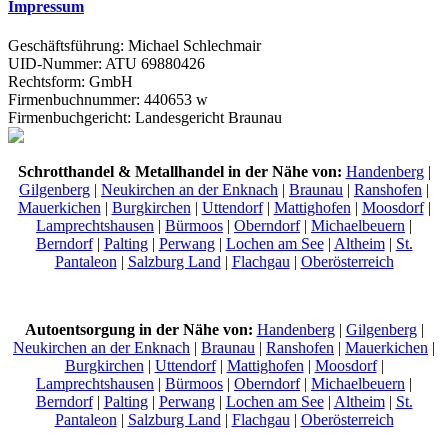
Impressum
Geschäftsführung: Michael Schlechmair
UID-Nummer: ATU 69880426
Rechtsform: GmbH
Firmenbuchnummer: 440653 w
Firmenbuchgericht: Landesgericht Braunau
Schrotthandel & Metallhandel in der Nähe von:
Handenberg
|
Gilgenberg
|
Neukirchen an der Enknach
|
Braunau
|
Ranshofen
|
Mauerkichen
|
Burgkirchen
|
Uttendorf
|
Mattighofen
|
Moosdorf
|
Lamprechtshausen
|
Bürmoos
|
Oberndorf
|
Michaelbeuern
|
Berndorf
|
Palting
|
Perwang
|
Lochen am See
|
Altheim
|
St.
Pantaleon
|
Salzburg Land
|
Flachgau
|
Oberösterreich
Autoentsorgung in der Nähe von:
Handenberg
|
Gilgenberg
|
Neukirchen an der Enknach
|
Braunau
|
Ranshofen
|
Mauerkichen
|
Burgkirchen
|
Uttendorf
|
Mattighofen
|
Moosdorf
|
Lamprechtshausen
|
Bürmoos
|
Oberndorf
|
Michaelbeuern
|
Berndorf
|
Palting
|
Perwang
|
Lochen am See
|
Altheim
|
St.
Pantaleon
|
Salzburg Land
|
Flachgau
|
Oberösterreich