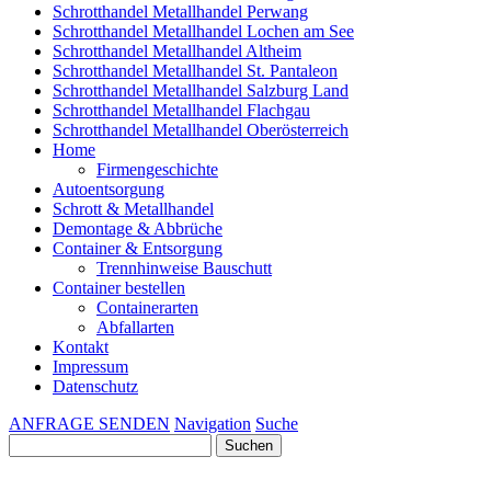
Schrotthandel Metallhandel Perwang
Schrotthandel Metallhandel Lochen am See
Schrotthandel Metallhandel Altheim
Schrotthandel Metallhandel St. Pantaleon
Schrotthandel Metallhandel Salzburg Land
Schrotthandel Metallhandel Flachgau
Schrotthandel Metallhandel Oberösterreich
Home
Firmengeschichte
Autoentsorgung
Schrott & Metallhandel
Demontage & Abbrüche
Container & Entsorgung
Trennhinweise Bauschutt
Container bestellen
Containerarten
Abfallarten
Kontakt
Impressum
Datenschutz
ANFRAGE SENDEN
Navigation
Suche
Suchen
nach: