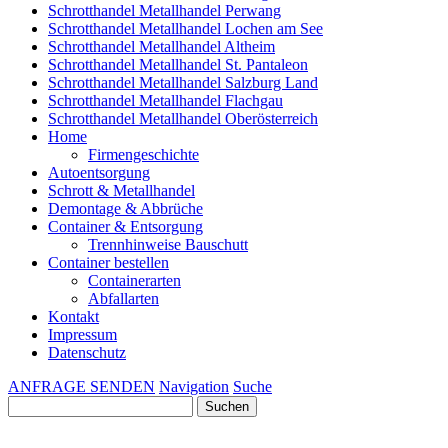
Schrotthandel Metallhandel Perwang
Schrotthandel Metallhandel Lochen am See
Schrotthandel Metallhandel Altheim
Schrotthandel Metallhandel St. Pantaleon
Schrotthandel Metallhandel Salzburg Land
Schrotthandel Metallhandel Flachgau
Schrotthandel Metallhandel Oberösterreich
Home
Firmengeschichte
Autoentsorgung
Schrott & Metallhandel
Demontage & Abbrüche
Container & Entsorgung
Trennhinweise Bauschutt
Container bestellen
Containerarten
Abfallarten
Kontakt
Impressum
Datenschutz
ANFRAGE SENDEN
Navigation
Suche
Suchen
nach: