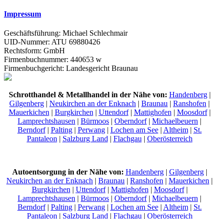
Impressum
Geschäftsführung: Michael Schlechmair
UID-Nummer: ATU 69880426
Rechtsform: GmbH
Firmenbuchnummer: 440653 w
Firmenbuchgericht: Landesgericht Braunau
Schrotthandel & Metallhandel in der Nähe von:
Handenberg
|
Gilgenberg
|
Neukirchen an der Enknach
|
Braunau
|
Ranshofen
|
Mauerkichen
|
Burgkirchen
|
Uttendorf
|
Mattighofen
|
Moosdorf
|
Lamprechtshausen
|
Bürmoos
|
Oberndorf
|
Michaelbeuern
|
Berndorf
|
Palting
|
Perwang
|
Lochen am See
|
Altheim
|
St.
Pantaleon
|
Salzburg Land
|
Flachgau
|
Oberösterreich
Autoentsorgung in der Nähe von:
Handenberg
|
Gilgenberg
|
Neukirchen an der Enknach
|
Braunau
|
Ranshofen
|
Mauerkichen
|
Burgkirchen
|
Uttendorf
|
Mattighofen
|
Moosdorf
|
Lamprechtshausen
|
Bürmoos
|
Oberndorf
|
Michaelbeuern
|
Berndorf
|
Palting
|
Perwang
|
Lochen am See
|
Altheim
|
St.
Pantaleon
|
Salzburg Land
|
Flachgau
|
Oberösterreich