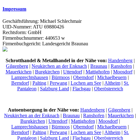
Impressum
Geschäftsführung: Michael Schlechmair
UID-Nummer: ATU 69880426
Rechtsform: GmbH
Firmenbuchnummer: 440653 w
Firmenbuchgericht: Landesgericht Braunau
Schrotthandel & Metallhandel in der Nähe von:
Handenberg
|
Gilgenberg
|
Neukirchen an der Enknach
|
Braunau
|
Ranshofen
|
Mauerkichen
|
Burgkirchen
|
Uttendorf
|
Mattighofen
|
Moosdorf
|
Lamprechtshausen
|
Bürmoos
|
Oberndorf
|
Michaelbeuern
|
Berndorf
|
Palting
|
Perwang
|
Lochen am See
|
Altheim
|
St.
Pantaleon
|
Salzburg Land
|
Flachgau
|
Oberösterreich
Autoentsorgung in der Nähe von:
Handenberg
|
Gilgenberg
|
Neukirchen an der Enknach
|
Braunau
|
Ranshofen
|
Mauerkichen
|
Burgkirchen
|
Uttendorf
|
Mattighofen
|
Moosdorf
|
Lamprechtshausen
|
Bürmoos
|
Oberndorf
|
Michaelbeuern
|
Berndorf
|
Palting
|
Perwang
|
Lochen am See
|
Altheim
|
St.
Pantaleon
|
Salzburg Land
|
Flachgau
|
Oberösterreich