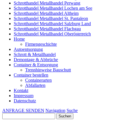
Schrotthandel Metallhandel Perwang
Schrotthandel Metallhandel Lochen am See
Schrotthandel Metallhandel Altheim
Schrotthandel Metallhandel St. Pantaleon
Schrotthandel Metallhandel Salzburg Land
Schrotthandel Metallhandel Flachgau
Schrotthandel Metallhandel Oberösterreich
Home
Firmengeschichte
Autoentsorgung
Schrott & Metallhandel
Demontage & Abbrüche
Container & Entsorgung
Trennhinweise Bauschutt
Container bestellen
Containerarten
Abfallarten
Kontakt
Impressum
Datenschutz
ANFRAGE SENDEN
Navigation
Suche
Suchen
nach: