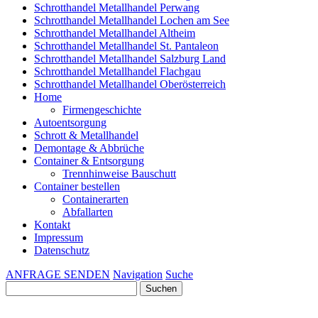
Schrotthandel Metallhandel Perwang
Schrotthandel Metallhandel Lochen am See
Schrotthandel Metallhandel Altheim
Schrotthandel Metallhandel St. Pantaleon
Schrotthandel Metallhandel Salzburg Land
Schrotthandel Metallhandel Flachgau
Schrotthandel Metallhandel Oberösterreich
Home
Firmengeschichte
Autoentsorgung
Schrott & Metallhandel
Demontage & Abbrüche
Container & Entsorgung
Trennhinweise Bauschutt
Container bestellen
Containerarten
Abfallarten
Kontakt
Impressum
Datenschutz
ANFRAGE SENDEN
Navigation
Suche
Suchen
nach: