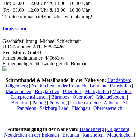
Do:
08.00 - 12.00 Uhr & 13.00 - 16.30 Uhr
Fr:
08.00 - 12.00 Uhr & 13.00 - 16.30 Uhr
Termine nur nach telefonischer Vereinbarung!
Impressum
Geschäftsführung: Michael Schlechmair
UID-Nummer: ATU 69880426
Rechtsform: GmbH
Firmenbuchnummer: 440653 w
Firmenbuchgericht: Landesgericht Braunau
Schrotthandel & Metallhandel in der Nähe von:
Handenberg
|
Gilgenberg
|
Neukirchen an der Enknach
|
Braunau
|
Ranshofen
|
Mauerkichen
|
Burgkirchen
|
Uttendorf
|
Mattighofen
|
Moosdorf
|
Lamprechtshausen
|
Bürmoos
|
Oberndorf
|
Michaelbeuern
|
Berndorf
|
Palting
|
Perwang
|
Lochen am See
|
Altheim
|
St.
Pantaleon
|
Salzburg Land
|
Flachgau
|
Oberösterreich
Autoentsorgung in der Nähe von:
Handenberg
|
Gilgenberg
|
Neukirchen an der Enknach
|
Braunau
|
Ranshofen
|
Mauerkichen
|