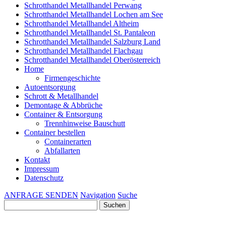
Schrotthandel Metallhandel Perwang
Schrotthandel Metallhandel Lochen am See
Schrotthandel Metallhandel Altheim
Schrotthandel Metallhandel St. Pantaleon
Schrotthandel Metallhandel Salzburg Land
Schrotthandel Metallhandel Flachgau
Schrotthandel Metallhandel Oberösterreich
Home
Firmengeschichte
Autoentsorgung
Schrott & Metallhandel
Demontage & Abbrüche
Container & Entsorgung
Trennhinweise Bauschutt
Container bestellen
Containerarten
Abfallarten
Kontakt
Impressum
Datenschutz
ANFRAGE SENDEN
Navigation
Suche
Suchen
nach: