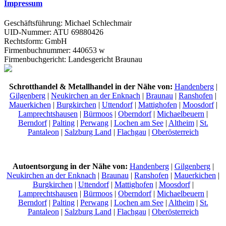
Impressum
Geschäftsführung: Michael Schlechmair
UID-Nummer: ATU 69880426
Rechtsform: GmbH
Firmenbuchnummer: 440653 w
Firmenbuchgericht: Landesgericht Braunau
Schrotthandel & Metallhandel in der Nähe von:
Handenberg
|
Gilgenberg
|
Neukirchen an der Enknach
|
Braunau
|
Ranshofen
|
Mauerkichen
|
Burgkirchen
|
Uttendorf
|
Mattighofen
|
Moosdorf
|
Lamprechtshausen
|
Bürmoos
|
Oberndorf
|
Michaelbeuern
|
Berndorf
|
Palting
|
Perwang
|
Lochen am See
|
Altheim
|
St.
Pantaleon
|
Salzburg Land
|
Flachgau
|
Oberösterreich
Autoentsorgung in der Nähe von:
Handenberg
|
Gilgenberg
|
Neukirchen an der Enknach
|
Braunau
|
Ranshofen
|
Mauerkichen
|
Burgkirchen
|
Uttendorf
|
Mattighofen
|
Moosdorf
|
Lamprechtshausen
|
Bürmoos
|
Oberndorf
|
Michaelbeuern
|
Berndorf
|
Palting
|
Perwang
|
Lochen am See
|
Altheim
|
St.
Pantaleon
|
Salzburg Land
|
Flachgau
|
Oberösterreich