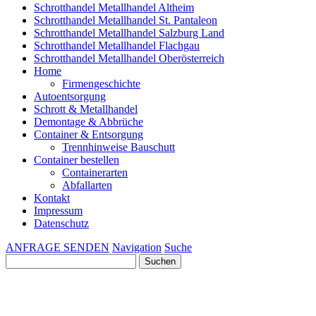
Schrotthandel Metallhandel Altheim
Schrotthandel Metallhandel St. Pantaleon
Schrotthandel Metallhandel Salzburg Land
Schrotthandel Metallhandel Flachgau
Schrotthandel Metallhandel Oberösterreich
Home
Firmengeschichte
Autoentsorgung
Schrott & Metallhandel
Demontage & Abbrüche
Container & Entsorgung
Trennhinweise Bauschutt
Container bestellen
Containerarten
Abfallarten
Kontakt
Impressum
Datenschutz
ANFRAGE SENDEN
Navigation
Suche
Suchen
nach: