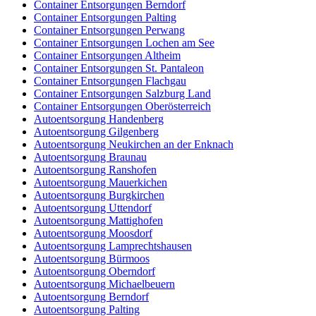
Container Entsorgungen Berndorf
Container Entsorgungen Palting
Container Entsorgungen Perwang
Container Entsorgungen Lochen am See
Container Entsorgungen Altheim
Container Entsorgungen St. Pantaleon
Container Entsorgungen Flachgau
Container Entsorgungen Salzburg Land
Container Entsorgungen Oberösterreich
Autoentsorgung Handenberg
Autoentsorgung Gilgenberg
Autoentsorgung Neukirchen an der Enknach
Autoentsorgung Braunau
Autoentsorgung Ranshofen
Autoentsorgung Mauerkichen
Autoentsorgung Burgkirchen
Autoentsorgung Uttendorf
Autoentsorgung Mattighofen
Autoentsorgung Moosdorf
Autoentsorgung Lamprechtshausen
Autoentsorgung Bürmoos
Autoentsorgung Oberndorf
Autoentsorgung Michaelbeuern
Autoentsorgung Berndorf
Autoentsorgung Palting