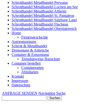
Schrotthandel Metallhandel Perwang
Schrotthandel Metallhandel Lochen am See
Schrotthandel Metallhandel Altheim
Schrotthandel Metallhandel St. Pantaleon
Schrotthandel Metallhandel Salzburg Land
Schrotthandel Metallhandel Flachgau
Schrotthandel Metallhandel Oberösterreich
Home
Firmengeschichte
Autoentsorgung
Schrott & Metallhandel
Demontage & Abbrüche
Container & Entsorgung
Trennhinweise Bauschutt
Container bestellen
Containerarten
Abfallarten
Kontakt
Impressum
Datenschutz
ANFRAGE SENDEN
Navigation
Suche
Suchen
nach: