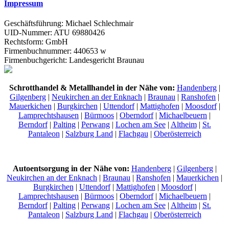
Impressum
Geschäftsführung: Michael Schlechmair
UID-Nummer: ATU 69880426
Rechtsform: GmbH
Firmenbuchnummer: 440653 w
Firmenbuchgericht: Landesgericht Braunau
Schrotthandel & Metallhandel in der Nähe von:
Handenberg
|
Gilgenberg
|
Neukirchen an der Enknach
|
Braunau
|
Ranshofen
|
Mauerkichen
|
Burgkirchen
|
Uttendorf
|
Mattighofen
|
Moosdorf
|
Lamprechtshausen
|
Bürmoos
|
Oberndorf
|
Michaelbeuern
|
Berndorf
|
Palting
|
Perwang
|
Lochen am See
|
Altheim
|
St.
Pantaleon
|
Salzburg Land
|
Flachgau
|
Oberösterreich
Autoentsorgung in der Nähe von:
Handenberg
|
Gilgenberg
|
Neukirchen an der Enknach
|
Braunau
|
Ranshofen
|
Mauerkichen
|
Burgkirchen
|
Uttendorf
|
Mattighofen
|
Moosdorf
|
Lamprechtshausen
|
Bürmoos
|
Oberndorf
|
Michaelbeuern
|
Berndorf
|
Palting
|
Perwang
|
Lochen am See
|
Altheim
|
St.
Pantaleon
|
Salzburg Land
|
Flachgau
|
Oberösterreich