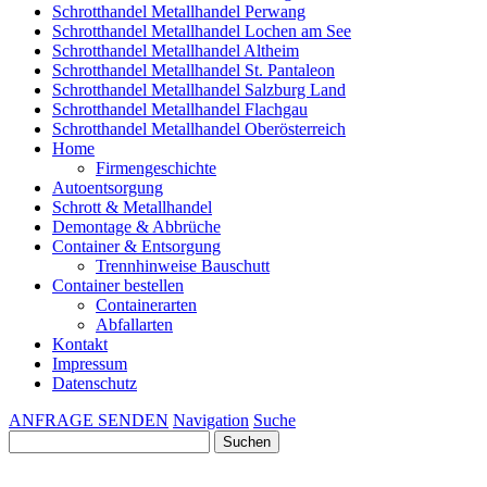
Schrotthandel Metallhandel Perwang
Schrotthandel Metallhandel Lochen am See
Schrotthandel Metallhandel Altheim
Schrotthandel Metallhandel St. Pantaleon
Schrotthandel Metallhandel Salzburg Land
Schrotthandel Metallhandel Flachgau
Schrotthandel Metallhandel Oberösterreich
Home
Firmengeschichte
Autoentsorgung
Schrott & Metallhandel
Demontage & Abbrüche
Container & Entsorgung
Trennhinweise Bauschutt
Container bestellen
Containerarten
Abfallarten
Kontakt
Impressum
Datenschutz
ANFRAGE SENDEN
Navigation
Suche
Suchen
nach: