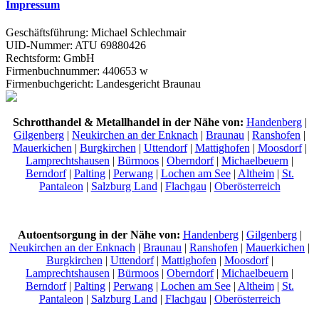
Impressum
Geschäftsführung: Michael Schlechmair
UID-Nummer: ATU 69880426
Rechtsform: GmbH
Firmenbuchnummer: 440653 w
Firmenbuchgericht: Landesgericht Braunau
Schrotthandel & Metallhandel in der Nähe von:
Handenberg
|
Gilgenberg
|
Neukirchen an der Enknach
|
Braunau
|
Ranshofen
|
Mauerkichen
|
Burgkirchen
|
Uttendorf
|
Mattighofen
|
Moosdorf
|
Lamprechtshausen
|
Bürmoos
|
Oberndorf
|
Michaelbeuern
|
Berndorf
|
Palting
|
Perwang
|
Lochen am See
|
Altheim
|
St.
Pantaleon
|
Salzburg Land
|
Flachgau
|
Oberösterreich
Autoentsorgung in der Nähe von:
Handenberg
|
Gilgenberg
|
Neukirchen an der Enknach
|
Braunau
|
Ranshofen
|
Mauerkichen
|
Burgkirchen
|
Uttendorf
|
Mattighofen
|
Moosdorf
|
Lamprechtshausen
|
Bürmoos
|
Oberndorf
|
Michaelbeuern
|
Berndorf
|
Palting
|
Perwang
|
Lochen am See
|
Altheim
|
St.
Pantaleon
|
Salzburg Land
|
Flachgau
|
Oberösterreich